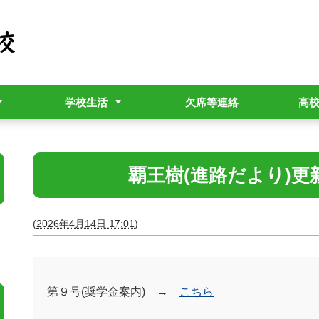
学校生活
欠席等連絡
高
用パンフレット
行事予定表
教育相談
生徒の管理指導（校則）
進路指導部より
進路だより「覇王樹」
覇王樹(進路だより)
(
2026年4月14日 17:01
)
第９号(奨学金案内) →
こちら