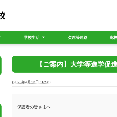
学校生活
欠席等連絡
高
用パンフレット
行事予定表
教育相談
生徒の管理指導（校則）
進路指導部より
進路だより「覇王樹」
【ご案内】大学等進学促
(
2026年4月13日 16:58
)
保護者の皆さまへ