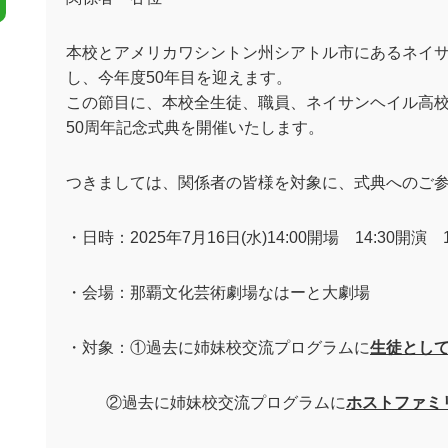
本校とアメリカワシントン州シアトル市にあるネイ
し、今年度
50
年目を迎えます。
この節目に、本校全生徒、職員、ネイサンヘイル高
50
周年記念式典を開催いたします。
つきましては、関係者の皆様を対象に、式典へのご
・日時：
2025
年
7
月
16
日
(
水
)14:00
開場
14:30
開演
・会場：那覇文化芸術劇場なはーと大劇場
・対象：①過去に姉妹校交流プログラムに
生徒とし
②過去に姉妹校交流プログラムに
ホストファミ