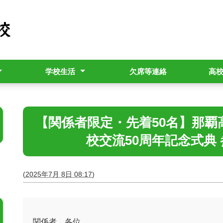
学校生活
欠席等連絡
高
用パンフレット
行事予定表
教育相談
生徒の管理指導（校則）
進路指導部より
進路だより「覇王樹」
【関係者限定・先着50名】那
校交流50周年記念式典
(
2025年7月 8日 08:17
)
関係者 各位