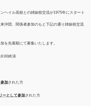
サンヘイル高校との姉妹校交流が
1975
年にスタート
校来沖団、関係者参加のもと下記の通り姉妹校交流
参加を先着順にて募集いたします。
16:00
終演
て参加
された方
リーとして参加
された方