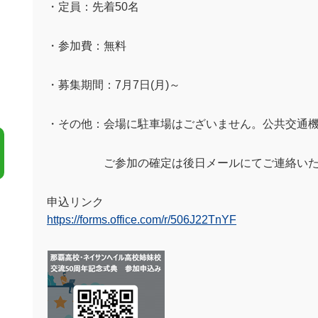
・定員：先着
50
名
・参加費：無料
・募集期間：
7
月
7
日
(
月
)
～
・その他：会場に駐車場はございません。公共交通
ご参加の確定は後日メールにてご連絡いた
申込リンク
https://forms.office.com/r/506J22TnYF