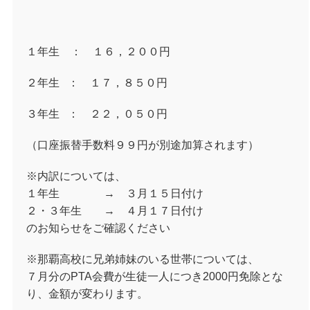
１年生
： １６，２００円
２年生
： １７，８５０円
３年生
： ２２，０５０円
（口座振替手数料９９円が別途加算されます）
※内訳については、
１年生 → ３月１５日付け
２・３年生 → ４月１７日付け
のお知らせをご確認ください
※那覇高校に兄弟姉妹のいる世帯については、
７月分の
PTA
会費が生徒一人につき
2000
円免除とな
り、金額が変わります。