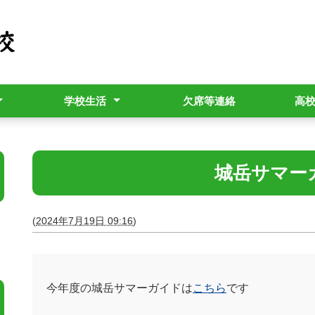
学校生活
欠席等連絡
高
用パンフレット
行事予定表
教育相談
生徒の管理指導（校則）
進路指導部より
進路だより「覇王樹」
城岳サマーガ
(
2024年7月19日 09:16
)
今年度の城岳サマーガイドは
こちら
です